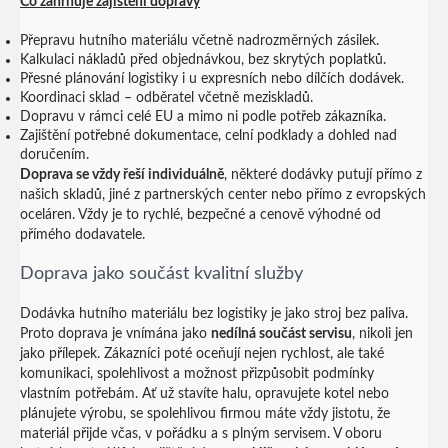
Co zahrnuje zajištění dopravy
Přepravu hutního materiálu včetně nadrozměrných zásilek.
Kalkulaci nákladů před objednávkou, bez skrytých poplatků.
Přesné plánování logistiky i u expresních nebo dílčích dodávek.
Koordinaci sklad – odběratel včetně meziskladů.
Dopravu v rámci celé EU a mimo ni podle potřeb zákazníka.
Zajištění potřebné dokumentace, celní podklady a dohled nad
doručením.
Doprava se vždy řeší individuálně
, některé dodávky putují přímo z
našich skladů, jiné z partnerských center nebo přímo z evropských
oceláren. Vždy je to rychlé, bezpečné a cenově výhodné od
přímého dodavatele.
Doprava jako součást kvalitní služby
Dodávka hutního materiálu bez logistiky je jako stroj bez paliva.
Proto doprava je vnímána jako
nedílná součást servisu
, nikoli jen
jako přílepek. Zákazníci poté oceňují nejen rychlost, ale také
komunikaci, spolehlivost a možnost přizpůsobit podmínky
vlastním potřebám.
Ať už stavíte halu, opravujete kotel nebo
plánujete výrobu, se spolehlivou firmou máte vždy jistotu, že
materiál přijde včas, v pořádku a s plným servisem. V oboru