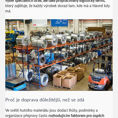
výběr speciálních ocelí, ale také propracovaný logistický servis,
který zajišťuje, že každý výrobek dorazí tam, kde má a hlavně kdy
má.
Proč je doprava důležitější, než se zdá
Ve světě hutního materiálu jsou dodací lhůty, podmínky a
organizace přepravy často
rozhodujícím faktorem pro úspěch