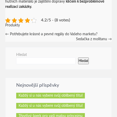
hutních materiálů je zajištění dopravy
klíčem k bezproblémové
realizaci zakázky.
4.2/5 - (8 votes)
Produkty
Post
←
Potřebujete krásné a pevné regály do Vašeho marketu?
Sedačka z molitanu
→
navigation
Hledat
Hledat
Nejnovější příspěvky
Každý si u nás vybere svůj oblíbený titul
Každý si u nás vybere svůj oblíbený titul
Třpytivý šperk pro vaši malou princeznu