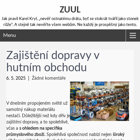
ZUUL
Jak pravil Karel Kryl, „nevěř ostnatému drátu, byť se stokrát tvářil jako stonek
růže“. A stejně tak nevěřte všem webům. Ne každý je prospěšný jako tento.
Menu
Zajištění dopravy v
hutním obchodu
6. 5. 2025
|
Žádné komentáře
V dnešním propojeném světě už
samotný nákup materiálu
nestačí. Důležitější než kdy dřív je
zajištění
dopravy, a to spolehlivě,
včas a
s ohledem na specifika
průmyslového zboží.
Spolehlivá společnost nabízí nejen
široký