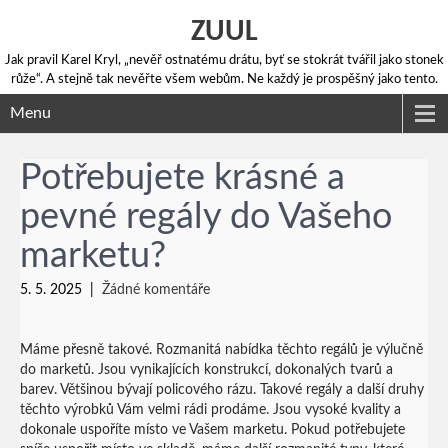
ZUUL
Jak pravil Karel Kryl, „nevěř ostnatému drátu, byť se stokrát tvářil jako stonek
růže“. A stejně tak nevěřte všem webům. Ne každý je prospěšný jako tento.
Menu
Potřebujete krásné a
pevné regály do Vašeho
marketu?
5. 5. 2025
|
Žádné komentáře
Máme přesně takové. Rozmanitá nabídka těchto regálů je výlučně
do marketů. Jsou vynikajících konstrukcí, dokonalých tvarů a
barev. Většinou bývají policového rázu. Takové
regály
a další druhy
těchto výrobků Vám velmi rádi prodáme. Jsou vysoké kvality a
dokonale uspoříte místo ve Vašem marketu. Pokud potřebujete