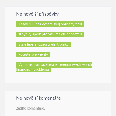
Nejnovější příspěvky
Každý si u nás vybere svůj oblíbený titul
Třpytivý šperk pro vaši malou princeznu
Stále lepší možnosti elektroniky
Potěšte své klienty
Výhodná půjčka, která je řešením všech vašich
finančních problémů
Nejnovější komentáře
Žádné komentáře.