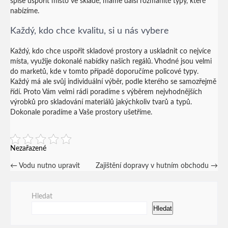
spíše uspořit místo ve skladě, máme další rozmanité typy, které
nabízíme.
Každý, kdo chce kvalitu, si u nás vybere
Každý, kdo chce uspořit skladové prostory a uskladnit co nejvíce
místa, využije dokonalé nabídky našich regálů. Vhodné jsou velmi
do marketů, kde v tomto případě doporučíme policové typy.
Každý má ale svůj individuální výběr, podle kterého se samozřejmě
řídí. Proto Vám velmi rádi poradíme s výběrem nejvhodnějších
výrobků pro skladování materiálů jakýchkoliv tvarů a typů.
Dokonale poradíme a Vaše prostory ušetříme.
Nezařazené
Post
←
Vodu nutno upravit
Zajištění dopravy v hutním obchodu
→
navigation
Hledat
Hledat