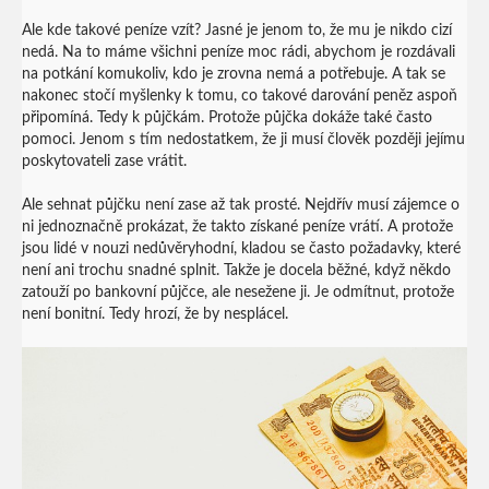
Ale kde takové peníze vzít? Jasné je jenom to, že mu je nikdo cizí
nedá. Na to máme všichni peníze moc rádi, abychom je rozdávali
na potkání komukoliv, kdo je zrovna nemá a potřebuje. A tak se
nakonec stočí myšlenky k tomu, co takové darování peněz aspoň
připomíná. Tedy k půjčkám. Protože půjčka dokáže také často
pomoci. Jenom s tím nedostatkem, že ji musí člověk později jejímu
poskytovateli zase vrátit.
Ale sehnat půjčku není zase až tak prosté. Nejdřív musí zájemce o
ni jednoznačně prokázat, že takto získané peníze vrátí. A protože
jsou lidé v nouzi nedůvěryhodní, kladou se často požadavky, které
není ani trochu snadné splnit. Takže je docela běžné, když někdo
zatouží po bankovní půjčce, ale nesežene ji. Je odmítnut, protože
není bonitní. Tedy hrozí, že by nesplácel.