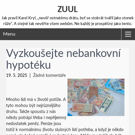
ZUUL
Jak pravil Karel Kryl, „nevěř ostnatému drátu, byť se stokrát tvářil jako stonek
růže“. A stejně tak nevěřte všem webům. Ne každý je prospěšný jako tento.
Menu
Vyzkoušejte nebankovní
hypotéku
19. 5. 2025
|
Žádné komentáře
Mnoho lidí má v životě potíže. A
tyto mohou být nejrůznějšího
druhu. Takže spoustu z nás
někdy potrápí třeba i nepříjemný
nedostatek peněz. Peníze jsou
totiž k normálnímu životu slušných lidí potřeba, a když je někdo