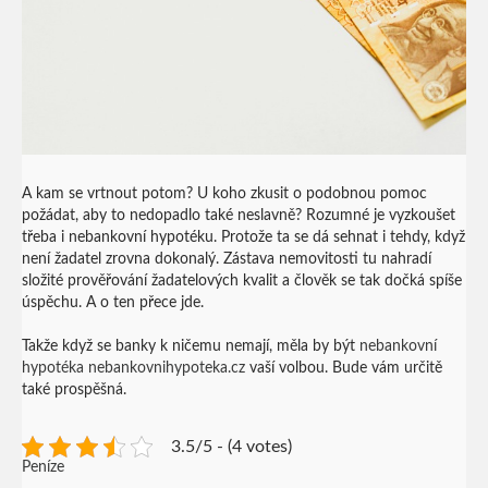
A kam se vrtnout potom? U koho zkusit o podobnou pomoc
požádat, aby to nedopadlo také neslavně?
Rozumné je vyzkoušet
třeba i nebankovní hypotéku. Protože ta se dá sehnat i tehdy, když
není žadatel zrovna dokonalý. Zástava nemovitosti tu nahradí
složité prověřování žadatelových kvalit a člověk se tak dočká spíše
úspěchu.
A o ten přece jde.
Takže když se banky k ničemu nemají, měla by být
nebankovní
hypotéka nebankovnihypoteka.cz
vaší volbou. Bude vám určitě
také prospěšná.
3.5/5 - (4 votes)
Peníze