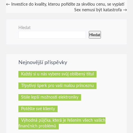
Post
←
Investice do kvality, kterou pořídíte za skvělou cenu, se vyplatí
Sex nemusí být katastrofa
→
navigation
Hledat
Hledat
Nejnovější příspěvky
Každý si u nás vybere svůj oblíbený titul
Třpytivý šperk pro vaši malou princeznu
Stále lepší možnosti elektroniky
Potěšte své klienty
Výhodná půjčka, která je řešením všech vašich
finančních problémů