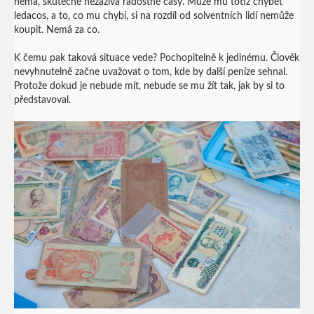
nemá, skutečně nezažívá radostné časy. Může mu totiž chybět
ledacos, a to, co mu chybí, si na rozdíl od solventních lidí nemůže
koupit. Nemá za co.
K čemu pak taková situace vede? Pochopitelně k jedinému. Člověk
nevyhnutelně začne uvažovat o tom, kde by další peníze sehnal.
Protože dokud je nebude mít, nebude se mu žít tak, jak by si to
představoval.