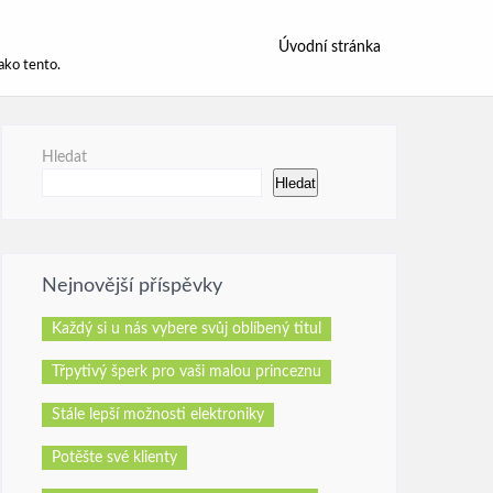
Úvodní stránka
ako tento.
Hledat
Hledat
Nejnovější příspěvky
Každý si u nás vybere svůj oblíbený titul
Třpytivý šperk pro vaši malou princeznu
Stále lepší možnosti elektroniky
Potěšte své klienty