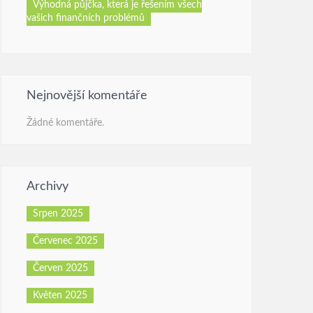
Výhodná půjčka, která je řešením všech
vašich finančních problémů
Nejnovější komentáře
Žádné komentáře.
Archivy
Srpen 2025
Červenec 2025
Červen 2025
Květen 2025