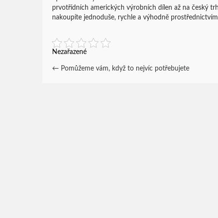
prvotřídních amerických výrobních dílen až na český tr
nakoupíte jednoduše, rychle a výhodně prostřednictví
Nezařazené
Post
←
Pomůžeme vám, když to nejvíc potřebujete
navigation