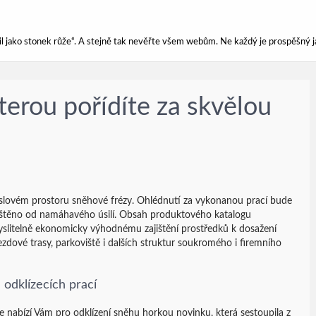
ářil jako stonek růže“. A stejně tak nevěřte všem webům. Ne každý je prospěšný j
kterou pořídíte za skvělou
yslovém prostoru
sněhové frézy
. Ohlédnutí za vykonanou prací bude
oštěno od namáhavého úsilí. Obsah produktového katalogu
litelně ekonomicky výhodnému zajištění prostředků k dosažení
ezdové trasy, parkoviště i dalších struktur soukromého i firemního
odklízecích prací
e nabízí Vám pro odklízení sněhu horkou novinku, která sestoupila z