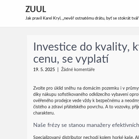
ZUUL
Jak pravil Karel Kryl, „nevěř ostnatému drátu, byť se stokrát tv
Investice do kvality, 
cenu, se vyplatí
19. 5. 2025
|
Žádné komentáře
Zvolte pro úklid sněhu na domácím pozemku i v prům
díky nákupu sofistikovaného odklízecího vybavení opr
ověřeného prodejce vede vždy k bezpečnému a neodmys
čistého a zdraví přátelského povrchu. A to vozovky, příj
charakteru.
Naše frézy se stanou manažery efektivních 
Specializovaný distributor nechodí kolem horké kaše. Al