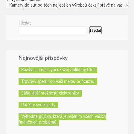
Post
Kamery do aut od těch nejlepších výrobců čekají právě na vás
→
navigation
Hledat
Hledat
Nejnovější příspěvky
Každý si u nás vybere svůj oblíbený titul
Třpytivý šperk pro vaši malou princeznu
Stále lepší možnosti elektroniky
Potěšte své klienty
Výhodná půjčka, která je řešením všech vašich
finančních problémů