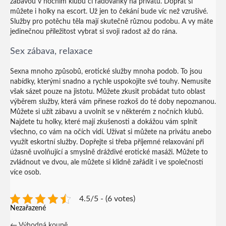
zábavou v nočním klubu či radovánky na privátu. Dopřát si
můžete i holky na escort. Už jen to čekání bude víc než vzrušivé.
Služby pro potěchu těla mají skutečně různou podobu. A vy máte
jedinečnou příležitost vybrat si svoji radost až do rána.
Sex zábava, relaxace
Sexna mnoho způsobů, erotické služby mnoha podob. To jsou
nabídky, kterými snadno a rychle uspokojíte své touhy. Nemusíte
však sázet pouze na jistotu. Můžete zkusit probádat tuto oblast
výběrem služby, která vám přinese rozkoš do té doby nepoznanou.
Můžete si užít zábavu a uvolnit se v některém z nočních klubů.
Najdete tu holky, které mají zkušenosti a dokážou vám splnit
všechno, co vám na očích vidí. Užívat si můžete na privátu anebo
využít eskortní služby. Dopřejte si třeba příjemné relaxování při
úžasně uvolňující a smyslně dráždivé erotické masáži. Můžete to
zvládnout ve dvou, ale můžete si klidně zařádit i ve společnosti
více osob.
4.5/5 - (6 votes)
Nezařazené
←
Výhodná koupě