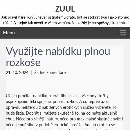
ZUUL
Jak pravil Karel Kryl, „nevěř ostnatému drátu, byť se stokrát tvářil jako stonek
růže“. A stejně tak nevěřte všem webům. Ne každý je prospěšný jako tento.
Menu
Využijte nabídku plnou
rozkoše
21. 10. 2024
|
Žádné komentáře
Už jen pročítat nabídku, která slibuje
sex
a všechny služby s
uspokojením těla spojené, přináší rozkoš. A co teprve až si
opravdu některou z nabízených erotických služeb vyberete. To
bude jízda. Dopřát si můžete skutečně to, na co máte aktuálně
chuť. Něco pro silnější nátury, něco pro maximálně slastné chvíle i
něco jemnějšího v podobě erotické masáže. Anebo erotiku se