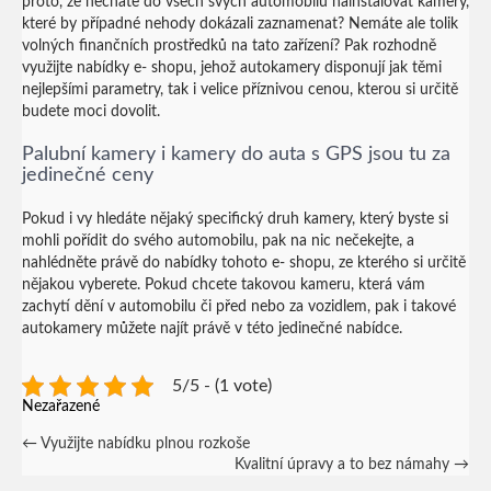
proto, že necháte do všech svých automobilů nainstalovat kamery,
které by případné nehody dokázali zaznamenat? Nemáte ale tolik
volných finančních prostředků na tato zařízení? Pak rozhodně
využijte nabídky e- shopu, jehož
autokamery
disponují jak těmi
nejlepšími parametry, tak i velice příznivou cenou, kterou si určitě
budete moci dovolit.
Palubní kamery i kamery do auta s GPS jsou tu za
jedinečné ceny
Pokud i vy hledáte nějaký specifický druh kamery, který byste si
mohli pořídit do svého automobilu, pak na nic nečekejte, a
nahlédněte právě do nabídky tohoto e- shopu, ze kterého si určitě
nějakou vyberete. Pokud chcete takovou kameru, která vám
zachytí dění v automobilu či před nebo za vozidlem, pak i takové
autokamery můžete najít právě v této jedinečné nabídce.
5/5 - (1 vote)
Nezařazené
Post
←
Využijte nabídku plnou rozkoše
Kvalitní úpravy a to bez námahy
→
navigation