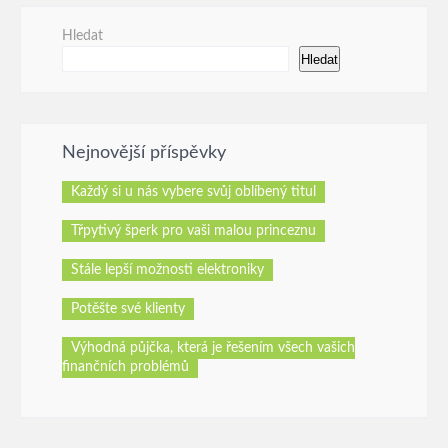
Hledat
Hledat
Nejnovější příspěvky
Každý si u nás vybere svůj oblíbený titul
Třpytivý šperk pro vaši malou princeznu
Stále lepší možnosti elektroniky
Potěšte své klienty
Výhodná půjčka, která je řešením všech vašich
finančních problémů