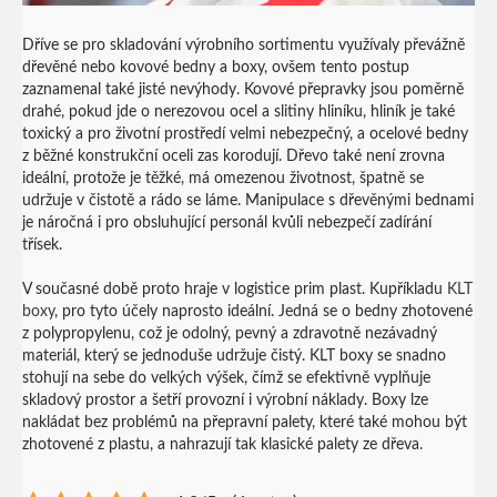
Dříve se pro skladování výrobního sortimentu využívaly převážně
dřevěné nebo kovové bedny a boxy, ovšem tento postup
zaznamenal také jisté nevýhody. Kovové přepravky jsou poměrně
drahé, pokud jde o nerezovou ocel a slitiny hliníku, hliník je také
toxický a pro životní prostředí velmi nebezpečný, a ocelové bedny
z běžné konstrukční oceli zas korodují. Dřevo také není zrovna
ideální, protože je těžké, má omezenou životnost, špatně se
udržuje v čistotě a rádo se láme. Manipulace s dřevěnými bednami
je náročná i pro obsluhující personál kvůli nebezpečí zadírání
třísek.
V současné době proto hraje v logistice prim plast. Kupříkladu
KLT
boxy
, pro tyto účely naprosto ideální. Jedná se o bedny zhotovené
z polypropylenu, což je odolný, pevný a zdravotně nezávadný
materiál, který se jednoduše udržuje čistý. KLT boxy se snadno
stohují na sebe do velkých výšek, čímž se efektivně vyplňuje
skladový prostor a šetří provozní i výrobní náklady. Boxy lze
nakládat bez problémů na přepravní palety, které také mohou být
zhotovené z plastu, a nahrazují tak klasické palety ze dřeva.