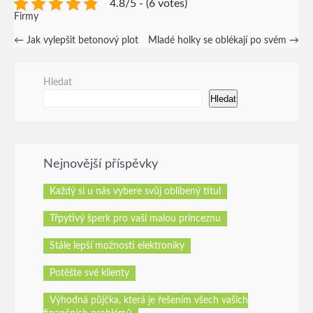
4.8/5 - (6 votes)
Firmy
Post
←
Jak vylepšit betonový plot
Mladé holky se oblékají po svém
→
navigation
Hledat
Hledat
Nejnovější příspěvky
Každý si u nás vybere svůj oblíbený titul
Třpytivý šperk pro vaši malou princeznu
Stále lepší možnosti elektroniky
Potěšte své klienty
Výhodná půjčka, která je řešením všech vašich