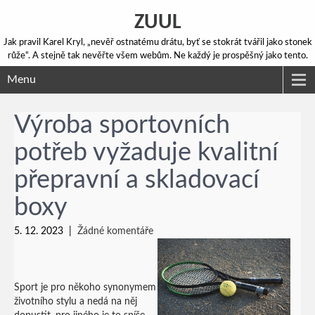
ZUUL
Jak pravil Karel Kryl, „nevěř ostnatému drátu, byť se stokrát tvářil jako stonek
růže“. A stejně tak nevěřte všem webům. Ne každý je prospěšný jako tento.
Menu
Výroba sportovních
potřeb vyžaduje kvalitní
přepravní a skladovací
boxy
5. 12. 2023
|
Žádné komentáře
Sport je pro někoho synonymem
životního stylu a nedá na něj