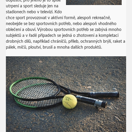
dopustit, pro jiného je to spíše
utrpení a sport sleduje jen na
stadionech nebo v televizi. Kdo
chce sport provozovat v aktivní formě, alespoň rekreačně,
neobejde se bez sportovních potřeb, nebo alespoň vhodného
oblečení a obuvi. Výrobou sportovních potřeb se zabývá mnoho
subjektů a v řadě případech se jedná o zhotovení a kompletaci
drobných dílů, například chráničů, přileb, ochranných brýlí, raket a
pálek, míčů, ploutví, bruslí a mnoha dalších produktů.