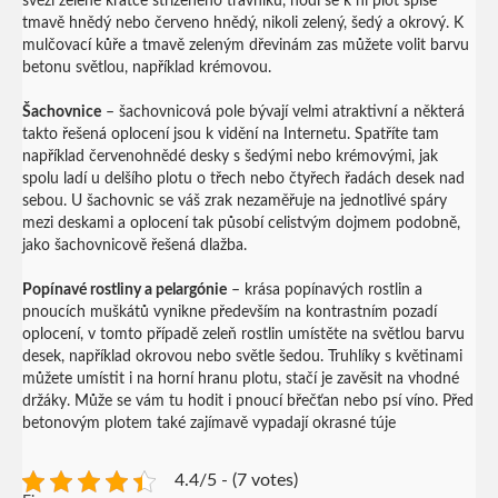
svěží zeleně krátce střiženého trávníku, hodí se k ní plot spíše
tmavě hnědý nebo červeno hnědý, nikoli zelený, šedý a okrový. K
mulčovací kůře a tmavě zeleným dřevinám zas můžete volit barvu
betonu světlou, například krémovou.
Šachovnice
– šachovnicová pole bývají velmi atraktivní a některá
takto řešená oplocení jsou k vidění na Internetu. Spatříte tam
například červenohnědé desky s šedými nebo krémovými, jak
spolu ladí u delšího plotu o třech nebo čtyřech řadách desek nad
sebou. U šachovnic se váš zrak nezaměřuje na jednotlivé spáry
mezi deskami a oplocení tak působí celistvým dojmem podobně,
jako šachovnicově řešená dlažba.
Popínavé rostliny a pelargónie
– krása popínavých rostlin a
pnoucích muškátů vynikne především na kontrastním pozadí
oplocení, v tomto případě zeleň rostlin umístěte na světlou barvu
desek, například okrovou nebo světle šedou. Truhlíky s květinami
můžete umístit i na horní hranu plotu, stačí je zavěsit na vhodné
držáky. Může se vám tu hodit i pnoucí břečťan nebo psí víno. Před
betonovým plotem také zajímavě vypadají okrasné túje
4.4/5 - (7 votes)