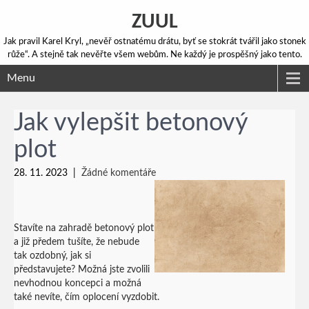
ZUUL
Jak pravil Karel Kryl, „nevěř ostnatému drátu, byť se stokrát tvářil jako stonek
růže“. A stejně tak nevěřte všem webům. Ne každý je prospěšný jako tento.
Menu
Jak vylepšit betonový
plot
28. 11. 2023
|
Žádné komentáře
Stavíte na zahradě betonový plot
a již předem tušíte, že nebude
tak ozdobný, jak si
představujete? Možná jste zvolili
nevhodnou koncepci a možná
také nevíte, čím oplocení vyzdobit.