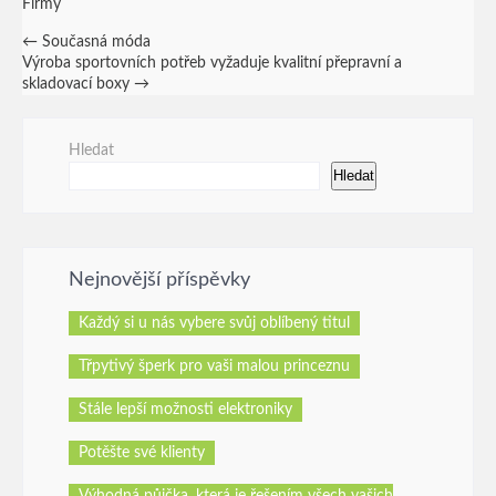
Firmy
Post
←
Současná móda
Výroba sportovních potřeb vyžaduje kvalitní přepravní a
navigation
skladovací boxy
→
Hledat
Hledat
Nejnovější příspěvky
Každý si u nás vybere svůj oblíbený titul
Třpytivý šperk pro vaši malou princeznu
Stále lepší možnosti elektroniky
Potěšte své klienty
Výhodná půjčka, která je řešením všech vašich