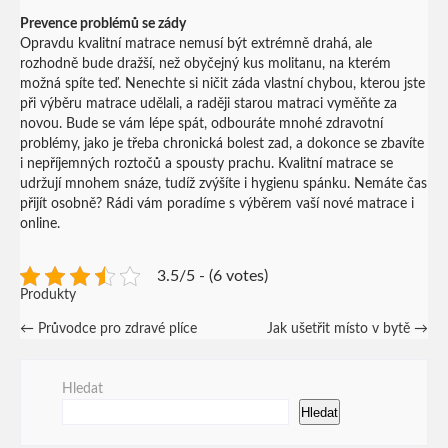
Prevence problémů se zády
Opravdu kvalitní matrace nemusí být extrémně drahá, ale
rozhodně bude dražší, než obyčejný kus molitanu, na kterém
možná spíte teď. Nenechte si ničit záda vlastní chybou, kterou jste
při výběru matrace udělali, a raději starou matraci vyměňte za
novou. Bude se vám lépe spát, odbouráte mnohé zdravotní
problémy, jako je třeba chronická bolest zad, a dokonce se zbavíte
i nepříjemných roztočů a spousty prachu. Kvalitní matrace se
udržují mnohem snáze, tudíž zvýšíte i hygienu spánku.
Nemáte čas
přijít osobně? Rádi vám poradíme s výběrem vaší nové matrace i
online.
3.5/5 - (6 votes)
Produkty
Post
←
Průvodce pro zdravé plíce
Jak ušetřit místo v bytě
→
navigation
Hledat
Hledat