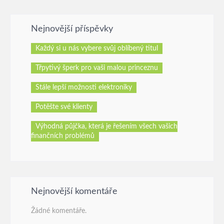
Nejnovější příspěvky
Každý si u nás vybere svůj oblíbený titul
Třpytivý šperk pro vaši malou princeznu
Stále lepší možnosti elektroniky
Potěšte své klienty
Výhodná půjčka, která je řešením všech vašich
finančních problémů
Nejnovější komentáře
Žádné komentáře.