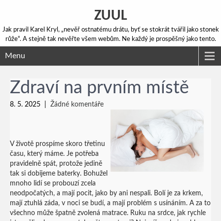
ZUUL
Jak pravil Karel Kryl, „nevěř ostnatému drátu, byť se stokrát tvářil jako stonek
růže“. A stejně tak nevěřte všem webům. Ne každý je prospěšný jako tento.
Menu
Zdraví na prvním místě
8. 5. 2025
|
Žádné komentáře
V životě prospíme skoro třetinu
času, který máme. Je potřeba
pravidelně spát, protože jedině
tak si dobijeme baterky. Bohužel
mnoho lidí se probouzí zcela
neodpočatých, a mají pocit, jako by ani nespali. Bolí je za krkem,
mají ztuhlá záda, v noci se budí, a mají problém s usínáním. A za to
všechno může špatně zvolená matrace. Ruku na srdce, jak rychle