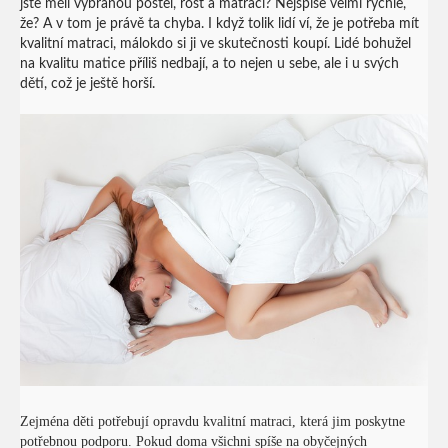
jste měli vybranou postel, rošt a matraci? Nejspíše velmi rychle,
že? A v tom je právě ta chyba. I když tolik lidí ví, že je potřeba mít
kvalitní matraci, málokdo si ji ve skutečnosti koupí.
Lidé bohužel
na kvalitu matice příliš nedbají, a to nejen u sebe, ale i u svých
dětí, což je ještě horší.
Zejména děti potřebují opravdu kvalitní matraci, která jim poskytne
potřebnou podporu. Pokud doma všichni spíše na obyčejných