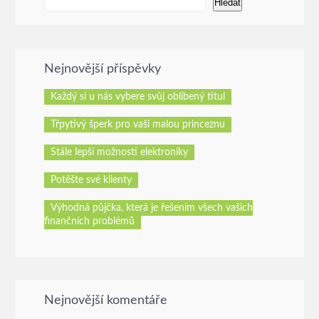
Hledat
Nejnovější příspěvky
Každý si u nás vybere svůj oblíbený titul
Třpytivý šperk pro vaši malou princeznu
Stále lepší možnosti elektroniky
Potěšte své klienty
Výhodná půjčka, která je řešením všech vašich
finančních problémů
Nejnovější komentáře