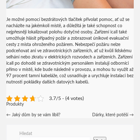
Je možné pomocí bezdrátových tlačítek přivolat pomoc, ať už se
nacházíte na jakémkoli místě, a důležitá je také schopnost co
nejpřesněji lokalizovat polohu dotyčné osoby. Zařízení
icall
také
umožňuje hlásit případný požár a zobrazovat únikové evakuační
cesty z místa ohroženého požárem. Nebezpečí požáru nelze
podceňovat ani ve zdravotnických zařízeních, ať už kvůli lidskému
selhání nebo zkratu v elektrických rozvodech a zařízeních. Zařízení
icall po dohodě se zdravotnickým personálem instalují odborníci
přímo v místě, kde bude následně v provozu, a mohou tu využít až
97 procent tamní kabeláže, což usnadňuje a urychluje instalaci bez
nutnosti pokládky dalších datových kabelů.
3.7/5 - (4 votes)
Produkty
Post
←
Jaký dům by se vám líbil?
Dárky, které potěší
→
navigation
Hledat