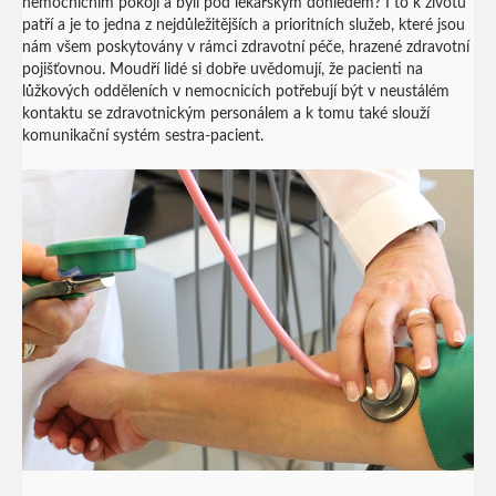
nemocničním pokoji a byli pod lékařským dohledem? I to k životu
patří a je to jedna z nejdůležitějších a prioritních služeb, které jsou
nám všem poskytovány v rámci zdravotní péče, hrazené zdravotní
pojišťovnou. Moudří lidé si dobře uvědomují, že pacienti na
lůžkových odděleních v nemocnicích potřebují být v neustálém
kontaktu se zdravotnickým personálem a k tomu také slouží
komunikační systém sestra-pacient.