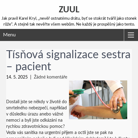
ZUUL
Jak pravil Karel Kryl, „nevěř ostnatému drátu, byť se stokrát tvářil jako stonek
růže“. A stejně tak nevěřte všem webům. Ne každý je prospěšný jako tento.
Menu
Tísňová signalizace sestra
– pacient
14. 5. 2025
|
Žádné komentáře
Dostali jste se někdy v životě do
smrtelného nebezpečí, například
v důsledku úrazu anebo vážné
nemoci a byli jste odkázáni na
rychlou zdravotnickou pomoc?
Vezla vás sanitka na urgentní příjem a octli jste se pak na