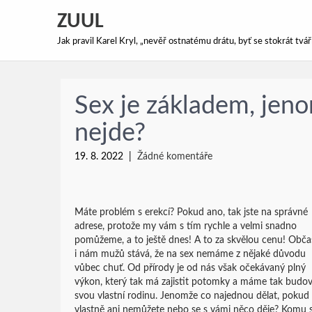
ZUUL
Jak pravil Karel Kryl, „nevěř ostnatému drátu, byť se stokrát tv
Sex je základem, jen
nejde?
19. 8. 2022
|
Žádné komentáře
Máte problém s erekcí? Pokud ano, tak jste na správné
adrese, protože my vám s tím rychle a velmi snadno
pomůžeme, a to ještě dnes! A to za skvělou cenu! Obča
i nám mužů stává, že na sex nemáme z nějaké důvodu
vůbec chuť. Od přírody je od nás však očekávaný plný
výkon, který tak má zajistit potomky a máme tak budo
svou vlastní rodinu. Jenomže co najednou dělat, pokud
vlastně ani nemůžete nebo se s vámi něco děje? Komu 