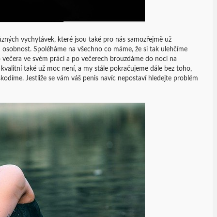
ůzných vychytávek, které jsou také pro nás samozřejmě už
osobnost. Spoléháme na všechno co máme, že si tak ulehčíme
 večera ve svém práci a po večerech brouzdáme do noci na
k kvalitní také už moc není, a my stále pokračujeme dále bez toho,
 škodíme. Jestliže se vám váš penis navíc nepostaví hledejte problém