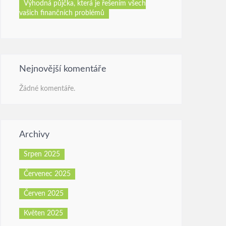
Výhodná půjčka, která je řešením všech
vašich finančních problémů
Nejnovější komentáře
Žádné komentáře.
Archivy
Srpen 2025
Červenec 2025
Červen 2025
Květen 2025