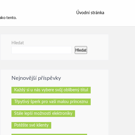
Úvodní stránka
ako tento.
Hledat
Hledat
Nejnovější příspěvky
Každý si u nás vybere svůj oblíbený titul
Třpytivý šperk pro vaši malou princeznu
Stále lepší možnosti elektroniky
Potěšte své klienty