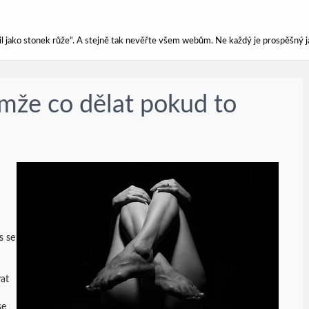
ářil jako stonek růže“. A stejně tak nevěřte všem webům. Ne každý je prospěšný j
omže co dělat pokud to
s se
vat
se