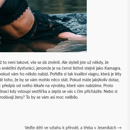
 to není takové, vše se dá změnit. Ale slyšeli jste už někdy, že
 erektilní dysfunkci, jenomže je na černé listině stejně jako Kamagra.
kud vám ho někdo nabízí. Pořiďte si tak kvalitní viagru, která je léty
 toho, že by se vám mohlo něco stát. Pokud máte jakýkoliv dotaz,
 předpis od svého lékaře na výrobky, které vám nabízíme. Proto
inaci kdy vstoupí sestřička a zeptá se vás s čím přicházíte. Nebo si
odávají ženy? To by se vám asi moc nelíbilo.
Veďte děti ve vztahu k přírodě, a třeba v Jeseníkách
→