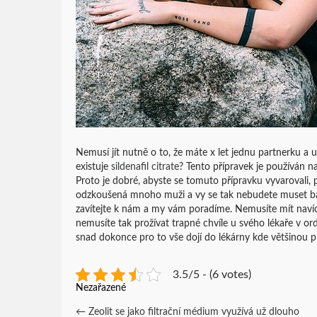
Nemusí jít nutně o to, že máte x let jednu partnerku a už
existuje
sildenafil citrate
? Tento přípravek je používán na
Proto je dobré, abyste se tomuto přípravku vyvarovali, po
odzkoušená mnoho muži a vy se tak nebudete muset bát
zavítejte k nám a my vám poradíme. Nemusíte mít navíc
nemusíte tak prožívat trapné chvíle u svého lékaře v ord
snad dokonce pro to vše dojí do lékárny kde většinou pr
3.5/5 - (6 votes)
Nezařazené
Post
←
Zeolit se jako filtrační médium využívá už dlouho