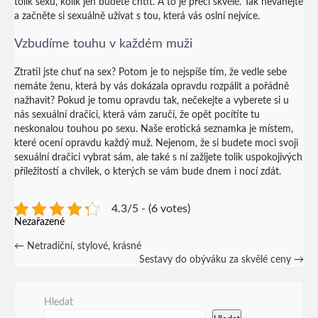
tolik sexu, kolik jen budete chtít. A to je přeci skvělé. Tak neváhejte
a začněte si sexuálně užívat s tou, která vás oslní nejvíce.
Vzbudíme touhu v každém muži
Ztratil jste chuť na sex? Potom je to nejspíše tím, že vedle sebe
nemáte ženu, která by vás dokázala opravdu rozpálit a pořádně
nažhavit? Pokud je tomu opravdu tak, nečekejte a vyberete si u
nás sexuální dračici, která vám zaručí, že opět pocítíte tu
neskonalou touhou po sexu. Naše
erotická seznamka
je místem,
které ocení opravdu každý muž. Nejenom, že si budete moci svoji
sexuální dračici vybrat sám, ale také s ní zažijete tolik uspokojivých
příležitostí a chvilek, o kterých se vám bude dnem i nocí zdát.
4.3/5 - (6 votes)
Nezařazené
Post
←
Netradiční, stylové, krásné
Sestavy do obýváku za skvělé ceny
→
navigation
Hledat