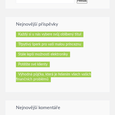
Hledat
Nejnovější příspěvky
Každý si u nás vybere svůj oblíbený titul
Třpytivý šperk pro vaši malou princeznu
Stále lepší možnosti elektroniky
Potěšte své klienty
Výhodná půjčka, která je řešením všech vašich
finančních problémů
Nejnovější komentáře