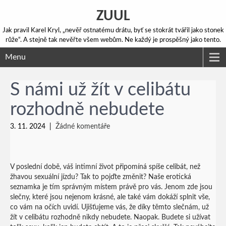
ZUUL
Jak pravil Karel Kryl, „nevěř ostnatému drátu, byť se stokrát tvářil jako stonek
růže“. A stejně tak nevěřte všem webům. Ne každý je prospěšný jako tento.
Menu
S námi už žít v celibátu
rozhodně nebudete
3. 11. 2024
|
Žádné komentáře
V poslední době, váš intimní život připomíná spíše celibát, než
žhavou sexuální jízdu? Tak to pojďte změnit? Naše
erotická
seznamka
je tím správným místem právě pro vás. Jenom zde jsou
slečny, které jsou nejenom krásné, ale také vám dokáží splnit vše,
co vám na očích uvidí. Ujišťujeme vás, že díky těmto slečnám, už
žít v celibátu rozhodně nikdy nebudete. Naopak. Budete si užívat