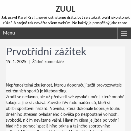
ZUUL
Jak pravil Karel Kryl, „nevěř ostnatému drátu, byť se stokrát tvářil jako stonek
růže“. A stejně tak nevěřte všem webům. Ne každý je prospěšný jako tento.
Menu
Prvotřídní zážitek
19. 1. 2025
|
Žádné komentáře
Nepřenositelná zkušenost, kterou doporučují zažít provozovatelé
extrémních sportů je kiteboarding.
Zrodil se nedávno, ale už předvedl své vysoké umění, které mnohé
šokuje a jiné si získává. Završte i Vy řadu nadšenců, kteří si
oblíbilisportovní hazard. Novinka, která dokonale kopíruje touhu
dnešního stresem ovládaného člověka po nespoutané volnosti,
svobodě, ničím nevázané vášni. Hlavním cílem je jízda po vodní
hladině s pomocí speciálního prkna a tažného sportovního