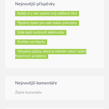
Nejnovější příspěvky
Každý si u nás vybere svůj oblíbený titul
Třpytivý šperk pro vaši malou princeznu
Stále lepší možnosti elektroniky
Potěšte své klienty
Výhodná půjčka, která je řešením všech vašich
finančních problémů
Nejnovější komentáře
Žádné komentáře.