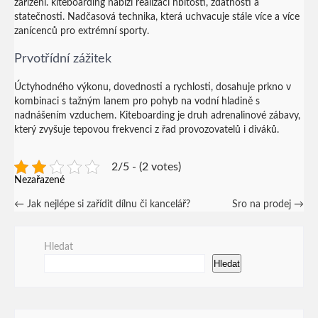
zařízení.
kiteboarding
nabízí realizaci hbitosti, zdatnosti a
statečnosti. Nadčasová technika, která uchvacuje stále více a více
zanícenců pro extrémní sporty.
Prvotřídní zážitek
Úctyhodného výkonu, dovednosti a rychlosti, dosahuje prkno v
kombinaci s tažným lanem pro pohyb na vodní hladině s
nadnášením vzduchem. Kiteboarding je druh adrenalinové zábavy,
který zvyšuje tepovou frekvenci z řad provozovatelů i diváků.
2/5 - (2 votes)
Nezařazené
Post
←
Jak nejlépe si zařídit dílnu či kancelář?
Sro na prodej
→
navigation
Hledat
Hledat