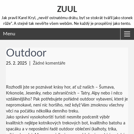
ZUUL
Jak pravil Karel Kryl, „nevěř ostnatému drátu, byť se stokrát tvářil jako stonek
růže“. A stejně tak nevěřte všem webům. Ne každý je prospěšný jako tento.
Menu
Outdoor
25. 2. 2025
|
Žádné komentáře
Rozhodli jste se poznávat krásy hor, ať už našich – Šumava,
Krkonoše, Jeseníky, nebo zahraničních – Tatry, Alpy nebo i něco
vzdálenějšího? Pak potřebujete pořádné outdoor vybavení, které je
nepromokavé, není nic horšího, než když Vám zmoknou všechny
věci na počátku několika denního treku.
Jako správní vysokohorští turisti nesmíte podcenit výběr
kvalitních nejlépe kotníkových trekových bot, kvalitního batohu a
spacáku a v neposlední řadě outdoor oblečení (kalhoty, trika,