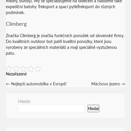
mikiny, bundy). My se specializujeme na oblečení a nabízíme také
expediční batohy Treksport a spací pytleTreksport do různých
podmínek.
Climberg
Značka Climberg je značka funkčních ponožek od slovenské firmy.
Do kvalitních
outdoor
bot patří kvalitní ponožky, které jsou
vyrobeny ze speciálních materiálů a mají speciálně vyztuženou
patu.
Nezařazené
Post
←
Nejlepší automobilka v Evropě!
Máchovo jezero
→
navigation
Hledat
Hledat