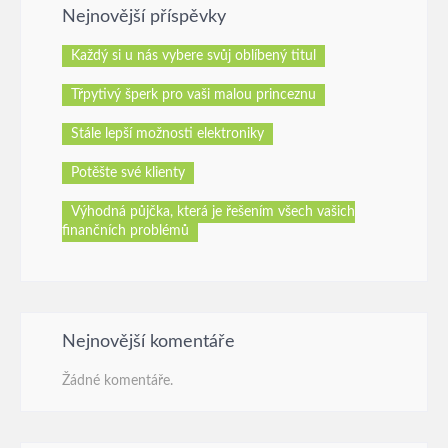
Nejnovější příspěvky
Každý si u nás vybere svůj oblíbený titul
Třpytivý šperk pro vaši malou princeznu
Stále lepší možnosti elektroniky
Potěšte své klienty
Výhodná půjčka, která je řešením všech vašich
finančních problémů
Nejnovější komentáře
Žádné komentáře.