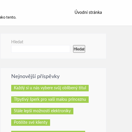
Úvodní stránka
ako tento.
Hledat
Hledat
Nejnovější příspěvky
Každý si u nás vybere svůj oblíbený titul
Třpytivý šperk pro vaši malou princeznu
Stále lepší možnosti elektroniky
Potěšte své klienty