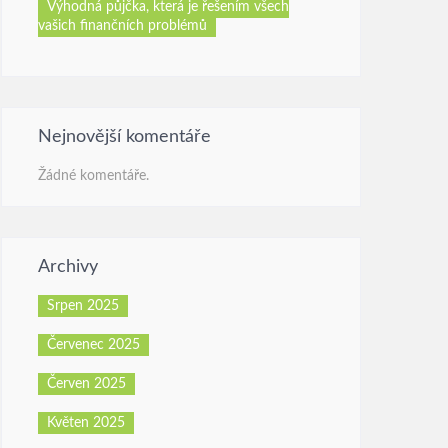
Výhodná půjčka, která je řešením všech
vašich finančních problémů
Nejnovější komentáře
Žádné komentáře.
Archivy
Srpen 2025
Červenec 2025
Červen 2025
Květen 2025