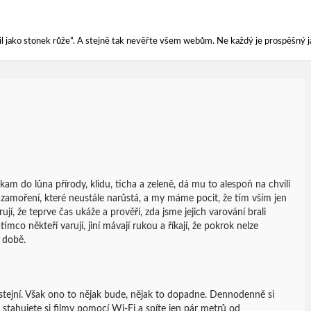
ářil jako stonek růže“. A stejně tak nevěřte všem webům. Ne každý je prospěšný j
am do lůna přírody, klidu, ticha a zeleně, dá mu to alespoň na chvíli
amoření, které neustále narůstá, a my máme pocit, že tím vším jen
jí, že teprve čas ukáže a prověří, zda jsme jejich varování brali
co někteří varují, jiní mávají rukou a říkají, že pokrok nelze
 době.
stejní. Však ono to nějak bude, nějak to dopadne. Dennodenně si
a stahujete si filmy pomocí Wi-Fi a spíte jen pár metrů od