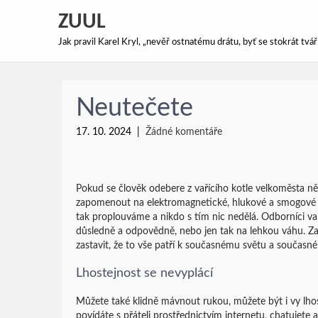
ZUUL
Jak pravil Karel Kryl, „nevěř ostnatému drátu, byť se stokrát tv
Neutečete
17. 10. 2024
|
Žádné komentáře
Pokud se člověk odebere z vařícího kotle velkoměsta něk
zapomenout na elektromagnetické, hlukové a smogové z
tak proplouváme a nikdo s tím nic nedělá. Odborníci varu
důsledně a odpovědně, nebo jen tak na lehkou váhu. Zatím
zastavit, že to vše patří k současnému světu a současné
Lhostejnost se nevyplácí
Můžete také klidně mávnout rukou, můžete být i vy lho
povídáte s přáteli prostřednictvím internetu, chatujete 