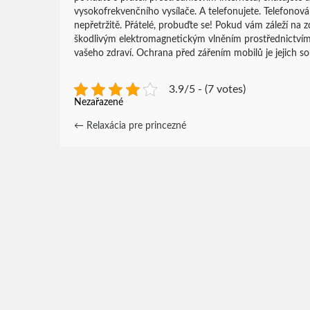
vysokofrekvenčního vysílače. A telefonujete. Telefonová
nepřetržitě. Přátelé, probuďte se! Pokud vám záleží na z
škodlivým elektromagnetickým vlněním prostřednictvím
vašeho zdraví.
Ochrana před zářením mobilů
je jejich so
3.9/5 - (7 votes)
Nezařazené
Post
←
Relaxácia pre princezné
navigation