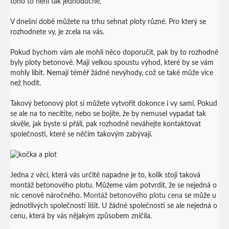
toho to není tak jednoduché.
V dnešní době můžete na trhu sehnat ploty různé. Pro který se
rozhodnete vy, je zcela na vás.
Pokud bychom vám ale mohli něco doporučit, pak by to rozhodně
byly ploty betonové. Mají velkou spoustu výhod, které by se vám
mohly líbit. Nemají téměř žádné nevýhody, což se také může více
než hodit.
Takový betonový plot si můžete vytvořit dokonce i vy sami. Pokud
se ale na to necítíte, nebo se bojíte, že by nemusel vypadat tak
skvěle, jak byste si přáli, pak rozhodně neváhejte kontaktovat
společnosti, které se něčím takovým zabývají.
Jedna z věcí, která vás určitě napadne je to, kolik stojí taková
montáž betonového plotu. Můžeme vám potvrdit, že se nejedná o
nic cenově náročného.
Montáž betonového plotu cena
se může u
jednotlivých společností lišit. U žádné společnosti se ale nejedná o
cenu, která by vás nějakým způsobem zničila.