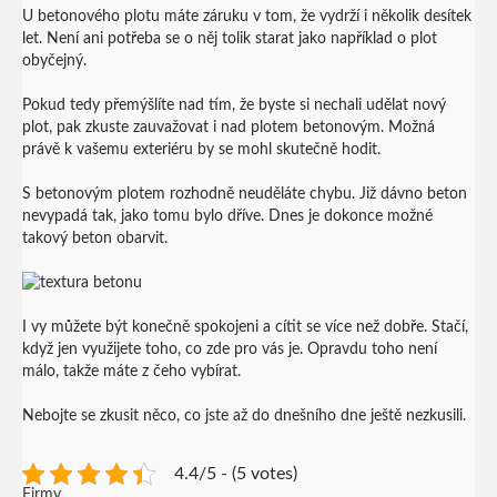
U betonového plotu máte záruku v tom, že vydrží i několik desítek
let. Není ani potřeba se o něj tolik starat jako například o plot
obyčejný.
Pokud tedy přemýšlíte nad tím, že byste si nechali udělat nový
plot, pak zkuste zauvažovat i nad plotem betonovým. Možná
právě k vašemu exteriéru by se mohl skutečně hodit.
S betonovým plotem rozhodně neuděláte chybu. Již dávno beton
nevypadá tak, jako tomu bylo dříve. Dnes je dokonce možné
takový beton obarvit.
I vy můžete být konečně spokojeni a cítit se více než dobře. Stačí,
když jen využijete toho, co zde pro vás je. Opravdu toho není
málo, takže máte z čeho vybírat.
Nebojte se zkusit něco, co jste až do dnešního dne ještě nezkusili.
4.4/5 - (5 votes)
Firmy