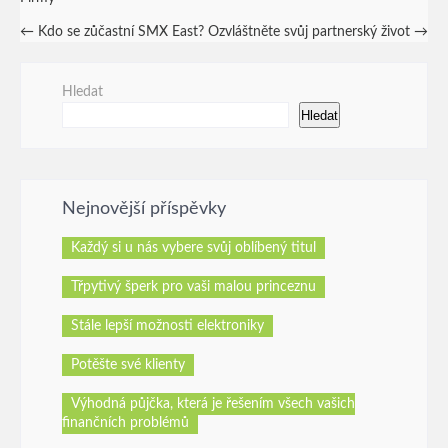
Post
←
Kdo se zůčastní SMX East?
Ozvláštněte svůj partnerský život
→
navigation
Hledat
Hledat
Nejnovější příspěvky
Každý si u nás vybere svůj oblíbený titul
Třpytivý šperk pro vaši malou princeznu
Stále lepší možnosti elektroniky
Potěšte své klienty
Výhodná půjčka, která je řešením všech vašich
finančních problémů