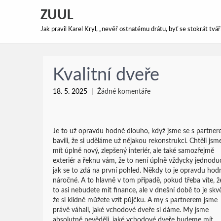
ZUUL
Jak pravil Karel Kryl, „nevěř ostnatému drátu, byť se stokrát tv
Kvalitní dveře
18. 5. 2025
|
Žádné komentáře
Je to už opravdu hodně dlouho, když jsme se s partne
bavili, že si uděláme už nějakou rekonstrukci. Chtěli jsm
mít úplně nový, zlepšený interiér, ale také samozřejmě
exteriér a řeknu vám, že to není úplně vždycky jednodu
jak se to zdá na první pohled. Někdy to je opravdu hod
náročné. A to hlavně v tom případě, pokud třeba víte, ž
to asi nebudete mít finance, ale v dnešní době to je skvě
že si klidně můžete vzít půjčku. A my s partnerem jsme
právě váhali, jaké vchodové dveře si dáme. My jsme
absolutně nevěděli, jaké vchodové dveře budeme mít,