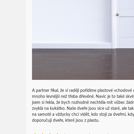
A partner říkal, že si raději pořídíme plastové vchodové
mnoho levnější než třeba dřevěné. Navíc je to také skvě
jsem si řekla, že bych rozhodně nechtěla mít vůbec žád
zvyklá na kukátko. Naše dveře jsou sice už staré, ale ta
na samotě a vždycky chci vidět, kdo stojí za dveřmi, kd
doporučuji dveře, které jsou z plastu.