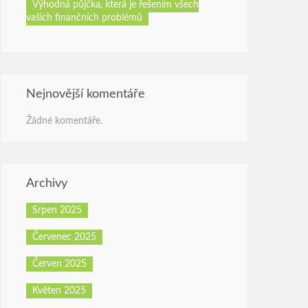
Výhodná půjčka, která je řešením všech
vašich finančních problémů
Nejnovější komentáře
Žádné komentáře.
Archivy
Srpen 2025
Červenec 2025
Červen 2025
Květen 2025