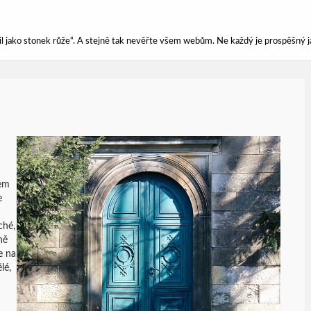
ářil jako stonek růže“. A stejně tak nevěřte všem webům. Ne každý je prospěšný j
rem
e
ché,
ně
e na
lé,