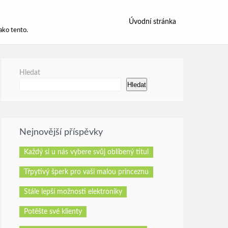
Úvodní stránka
ako tento.
Hledat
Hledat
Nejnovější příspěvky
Každý si u nás vybere svůj oblíbený titul
Třpytivý šperk pro vaši malou princeznu
Stále lepší možnosti elektroniky
Potěšte své klienty