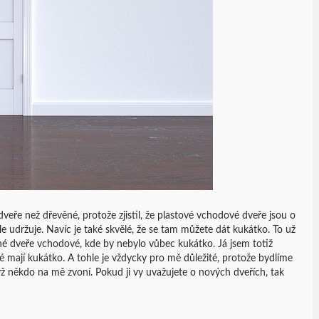
 dveře než dřevěné, protože zjistil, že plastové vchodové dveře jsou o
le udržuje. Navíc je také skvělé, že se tam můžete dát kukátko. To už
né dveře vchodové, kde by nebylo vůbec kukátko. Já jsem totiž
ké mají kukátko. A tohle je vždycky pro mě důležité, protože bydlíme
yž někdo na mě zvoní. Pokud ji vy uvažujete o nových dveřích, tak