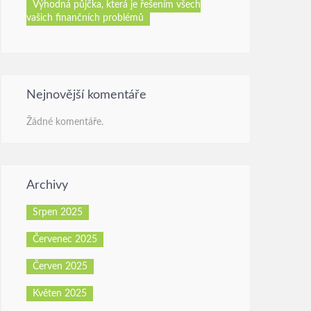
Výhodná půjčka, která je řešením všech
vašich finančních problémů
Nejnovější komentáře
Žádné komentáře.
Archivy
Srpen 2025
Červenec 2025
Červen 2025
Květen 2025