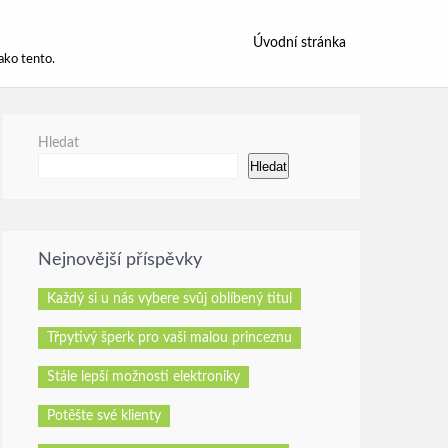
Úvodní stránka
ako tento.
Hledat
Hledat
Nejnovější příspěvky
Každý si u nás vybere svůj oblíbený titul
Třpytivý šperk pro vaši malou princeznu
Stále lepší možnosti elektroniky
Potěšte své klienty