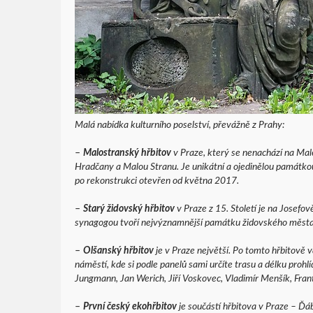
Malá nabídka kulturního poselství, převážně z Prahy:
–
Malostranský hřbitov
v Praze, který se nenachází na Malé
Hradčany a Malou Stranu. Je unikátní a ojedinělou památk
po rekonstrukci otevřen od května 2017.
–
Starý židovský hřbitov
v Praze z 15. Století je na Josefo
synagogou tvoří nejvýznamnější památku židovského města
–
Olšanský hřbitov
je v Praze největší. Po tomto hřbitově 
náměstí, kde si podle panelů sami určíte trasu a délku prohl
Jungmann, Jan Werich, Jiří Voskovec, Vladimír Menšík, Fran
–
První český ekohřbitov
je součástí hřbitova v Praze – Ďáb