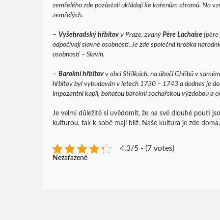
zemřelého zde pozůstalí ukládají ke kořenům stromů. Na v
zemřelých.
–
Vyšehradský hřbitov
v Praze, zvaný
Père Lachaise
(
père
odpočívají slavné osobnosti. Je zde společná hrobka národní
osobností – Slavín.
–
Barokní hřbitov
v obci Střílkách, na úbočí Chřibů v samém
hřbitov byl vybudován v letech 1730 – 1743 a dodnes je d
impozantní kaplí, bohatou barokní sochařskou výzdobou a ori
Je velmi důležité si uvědomit, že na své dlouhé pouti jso
kulturou, tak k sobě mají blíž. Naše kultura je zde doma,
4.3/5 - (7 votes)
Nezařazené
Post
navigation