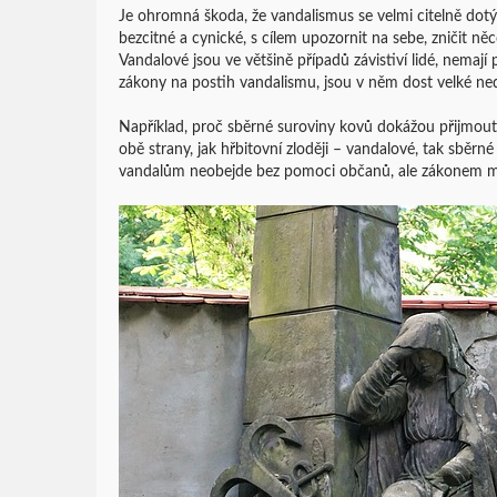
Je ohromná škoda, že vandalismus se velmi citelně dotýk
bezcitné a cynické, s cílem upozornit na sebe, zničit něc
Vandalové jsou ve většině případů závistiví lidé, nemají
zákony na postih vandalismu, jsou v něm dost velké ne
Například, proč sběrné suroviny kovů dokážou přijmout 
obě strany, jak hřbitovní zloději – vandalové, tak sběrné
vandalům neobejde bez pomoci občanů, ale zákonem maj