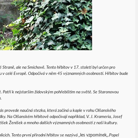
 Straně, ale na Smíchově. Tento hřbitov v 17. století byl určen pro
ou v celé Evropě. Odpočívá v něm 45 významných osobností. Hřbitov bude
vě. Patří k nejstarším židovským pohřebištím na světě. Se Staronovou
.
vás provede naučná stezka, která začíná u kaple v rohu Olšanského
ídky. Na Olšanském hřbitově odpočívají například, V. J. Krameria, Josef
tišek Ženíšek a mnoho dalších významných osobností z naší kultury.
licích. Tento první přírodní hřbitov se nazývá „
les vzpomínek
„.Popel