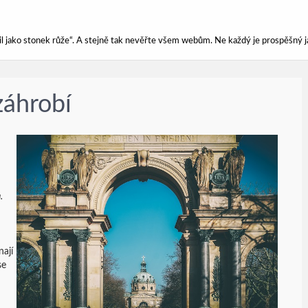
ářil jako stonek růže“. A stejně tak nevěřte všem webům. Ne každý je prospěšný j
záhrobí
.
nají
se