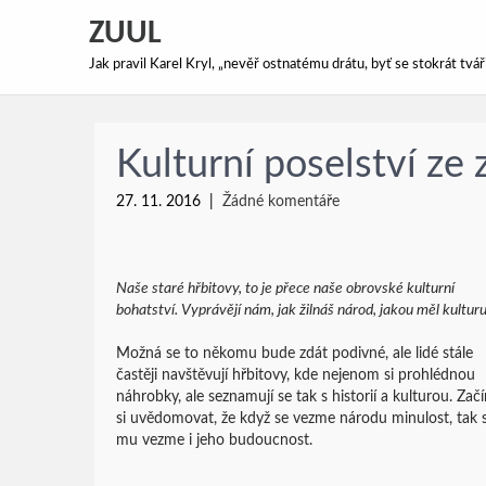
ZUUL
Jak pravil Karel Kryl, „nevěř ostnatému drátu, byť se stokrát tv
Kulturní poselství ze 
27. 11. 2016
|
Žádné komentáře
Naše staré hřbitovy, to je přece naše obrovské kulturní
bohatství. Vyprávějí nám, jak žilnáš národ, jakou měl kulturu
Možná se to někomu bude zdát podivné, ale lidé stále
častěji navštěvují hřbitovy, kde nejenom si prohlédnou
náhrobky, ale seznamují se tak s historií a kulturou. Začí
si uvědomovat, že když se vezme národu minulost, tak 
mu vezme i jeho budoucnost.