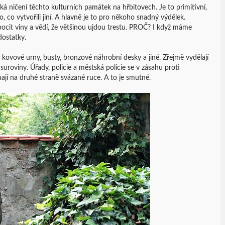
á ničení těchto kulturních památek na hřbitovech. Je to primitivní,
o, co vytvořili jiní. A hlavně je to pro někoho snadný výdělek.
 pocit viny a vědí, že většinou ujdou trestu. PROČ? I když máme
dostatky.
kovové urny, busty, bronzové náhrobní desky a jiné. Zřejmě vydělají
 suroviny. Úřady, policie a městská policie se v zásahu proti
í na druhé straně svázané ruce. A to je smutné.