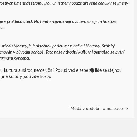
zrostlých kmenech stromů jsou umístněny pouze dřevěné cedulky se jmény
 je v překladu otec). Na tomto nejvíce nejnavštěvovanějším hřbitově
ch
 středu Moravy, je jedinečnou perlou mezi našimi hřbitovy. Střílský
ochován v původní podobě. Tato naše
národní kulturní památka
se pyšní
ginální koncepcí.
u kultura a národ nerozluční. Pokud vedle sebe žijí lidé se stejnou
 jiné kultury jsou zde hosty.
Móda v období normalizace
→