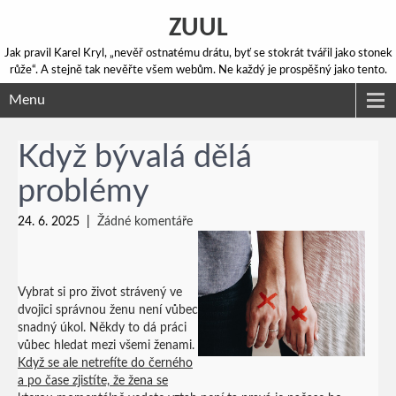
ZUUL
Jak pravil Karel Kryl, „nevěř ostnatému drátu, byť se stokrát tvářil jako stonek
růže“. A stejně tak nevěřte všem webům. Ne každý je prospěšný jako tento.
Menu
Když bývalá dělá
problémy
24. 6. 2025
|
Žádné komentáře
Vybrat si pro život strávený ve
dvojici správnou ženu není vůbec
snadný úkol. Někdy to dá práci
vůbec hledat mezi všemi ženami.
Když se ale netrefíte do černého
a po čase zjistíte, že žena se