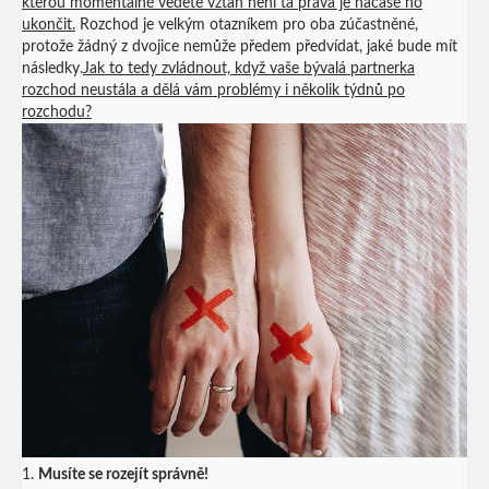
kterou momentálně vedete vztah není ta pravá je načase ho
ukončit.
Rozchod je velkým otazníkem pro oba zúčastněné,
protože žádný z dvojice nemůže předem předvídat, jaké bude mít
následky.
Jak to tedy zvládnout, když vaše bývalá partnerka
rozchod neustála a dělá vám problémy i několik týdnů po
rozchodu?
1.
Musíte se rozejít správně!