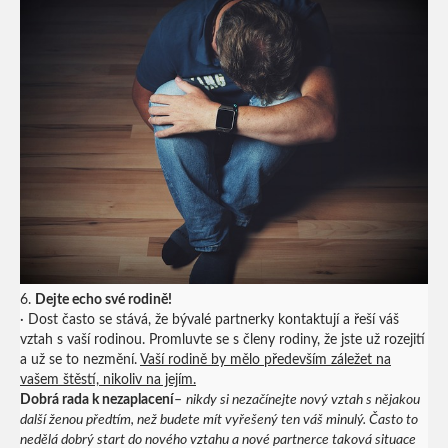
6.
Dejte echo své rodině!
· Dost často se stává, že bývalé partnerky kontaktují a řeší váš
vztah s vaší rodinou. Promluvte se s členy rodiny, že jste už rozejití
a už se to nezmění.
Vaší rodině by mělo především záležet na
vašem štěstí, nikoliv na jejím.
Dobrá rada k nezaplacení
–
nikdy si nezačínejte nový vztah s nějakou
další ženou předtím, než budete mít vyřešený ten váš minulý. Často to
nedělá dobrý start do nového vztahu a nové partnerce taková situace