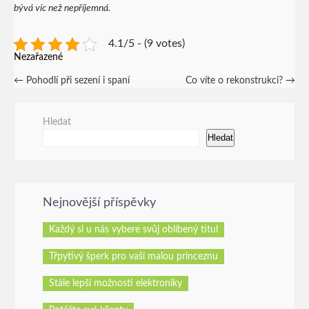
bývá víc než nepříjemná.
4.1/5 - (9 votes)
Nezařazené
Post
←
Pohodlí při sezení i spaní
Co víte o rekonstrukci?
→
navigation
Hledat
Hledat
Nejnovější příspěvky
Každý si u nás vybere svůj oblíbený titul
Třpytivý šperk pro vaši malou princeznu
Stále lepší možnosti elektroniky