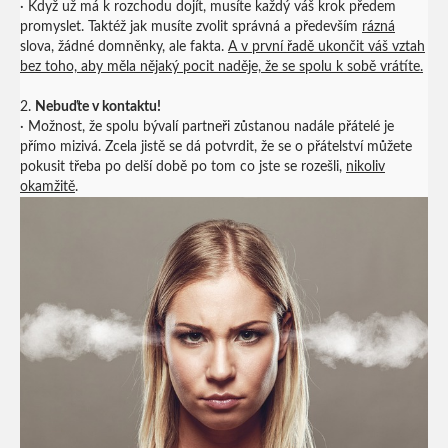
· Když už má k rozchodu dojít, musíte každý váš krok předem
promyslet. Taktéž jak musíte zvolit správná a především
rázná
slova, žádné domněnky, ale fakta.
A v první řadě ukončit váš vztah
bez toho, aby měla nějaký pocit naděje, že se spolu k sobě vrátíte.
2.
Nebuďte v kontaktu!
· Možnost, že spolu bývalí partneři zůstanou nadále přátelé je
přímo mizivá. Zcela jistě se dá potvrdit, že se o přátelství můžete
pokusit třeba po delší době po tom co jste se rozešli,
nikoliv
okamžitě
.