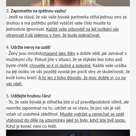
3.
Zapomeňte na zpětnou vazbu!
· Jestli se stává, že vás vaše bývalá partnerka stíhá jednou sms za
druhou a má potřebu pořád vytáčet vaše číslo musíte to
jednoduše ignorovat.
Každá vaše odpověď na její nutkání vás
otravovat ji dá zelenou v tom, že bude pokračovat.
4.
Udržte nervy na uzdě!
· Ženy jsou mnohdy
mazané jako lišky
a dobře vědí, jak zamávat s
mužskými city. Pokud jste v situaci, že se stýkáte bez toho aniž
byste chtěli,
chovejte se k ni slušně a pokojně.
Každá vaše urážka
na její osobu ve vás později vyvolá jen pocit viny ze skutečnosti, že
kvůli tomu brečí.
A to jen z toho důvodu, že moc dobře ví, co na
vás platí.
5.
Udělejte hrubou čáru!
· To, že vaše bývalá je stíhačka jste si už pravděpodobně všimli, ale
nesmíte zapomínat na to, udržet se ve stavu, že pro vás je váš
vztah už uzavřená záležitost.
Musíte vydržet a nenechat se opět
vtáhnout do děje na vzpomínky jaké to bylo, když jste byli spolu.
Když je konec není co řešit.