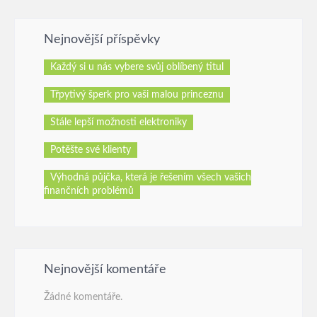
Nejnovější příspěvky
Každý si u nás vybere svůj oblíbený titul
Třpytivý šperk pro vaši malou princeznu
Stále lepší možnosti elektroniky
Potěšte své klienty
Výhodná půjčka, která je řešením všech vašich
finančních problémů
Nejnovější komentáře
Žádné komentáře.