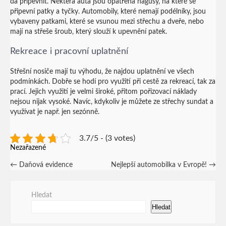
dá připevnit. Některá auta jsou opatřena hagusy, na které se
připevní patky a tyčky. Automobily, které nemají podélníky, jsou
vybaveny patkami, které se vsunou mezi střechu a dveře, nebo
mají na střeše šroub, který slouží k upevnění patek.
Rekreace i pracovní uplatnění
Střešní nosiče mají tu výhodu, že najdou uplatnění ve všech
podmínkách. Dobře se hodí pro využití při cestě za rekreací, tak za
prací. Jejich využití je velmi široké, přitom pořizovací náklady
nejsou nijak vysoké. Navíc, kdykoliv je můžete ze střechy sundat a
využívat je např. jen sezónně.
3.7/5 - (3 votes)
Nezařazené
Post
←
Daňová evidence
Nejlepší automobilka v Evropě!
→
navigation
Hledat
Hledat