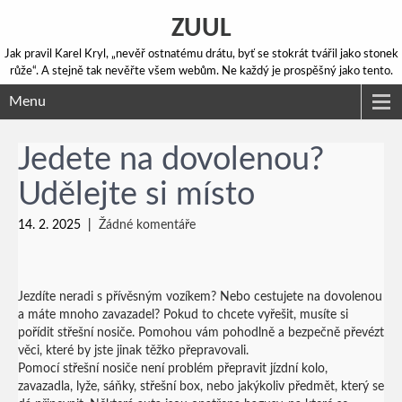
ZUUL
Jak pravil Karel Kryl, „nevěř ostnatému drátu, byť se stokrát tvářil jako stonek
růže“. A stejně tak nevěřte všem webům. Ne každý je prospěšný jako tento.
Menu
Jedete na dovolenou?
Udělejte si místo
14. 2. 2025
|
Žádné komentáře
Jezdíte neradi s přívěsným vozíkem? Nebo cestujete na dovolenou
a máte mnoho zavazadel? Pokud to chcete vyřešit, musíte si
pořídit střešní nosiče. Pomohou vám pohodlně a bezpečně převézt
věci, které by jste jinak těžko přepravovali.
Pomocí
střešní nosiče
není problém přepravit jízdní kolo,
zavazadla, lyže, sáňky, střešní box, nebo jakýkoliv předmět, který se