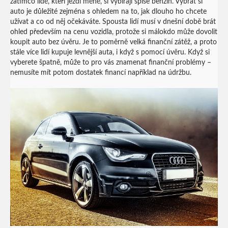
zatímco lidé, kteří jezdí méně, si vybírají spíše benzín. Vybrat si
auto je důležité zejména s ohledem na to, jak dlouho ho chcete
užívat a co od něj očekáváte. Spousta lidí musí v dnešní době brát
ohled především na cenu vozidla, protože si málokdo může dovolit
koupit auto bez úvěru. Je to poměrně velká finanční zátěž, a proto
stále více lidí kupuje levnější auta, i když s pomocí úvěru. Když si
vyberete špatně, může to pro vás znamenat finanční problémy –
nemusíte mít potom dostatek financí například na údržbu.