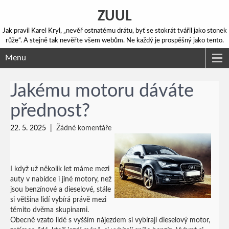
ZUUL
Jak pravil Karel Kryl, „nevěř ostnatému drátu, byť se stokrát tvářil jako stonek
růže“. A stejně tak nevěřte všem webům. Ne každý je prospěšný jako tento.
Menu
Jakému motoru dáváte
přednost?
22. 5. 2025
|
Žádné komentáře
I když už několik let máme mezi
auty v nabídce i jiné motory, než
jsou benzínové a dieselové, stále
si většina lidí vybírá právě mezi
těmito dvěma skupinami.
Obecně vzato lidé s vyšším nájezdem si vybírají dieselový motor,