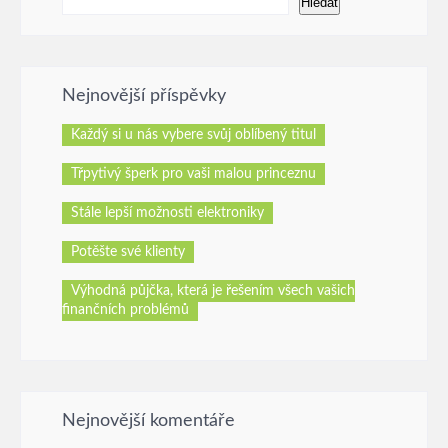
Hledat
Nejnovější příspěvky
Každý si u nás vybere svůj oblíbený titul
Třpytivý šperk pro vaši malou princeznu
Stále lepší možnosti elektroniky
Potěšte své klienty
Výhodná půjčka, která je řešením všech vašich
finančních problémů
Nejnovější komentáře