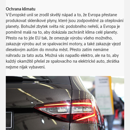
Ochrana klimatu
V Evropské unii se zrodil skvělý nápad a to, že Evropa přestane
produkovat skleníkové plyny, které jsou zodpovědné za oteplování
planety. Bohužel zbytek světa nic podobného neřeší, a Evropa je
poměrně malá na to, aby dokázala zachránit klima celé planety.
Přesto na to jde EU tak, že omezuje výrobu všeho možného,
zakazuje výrobu aut se spalovacími motory, a také zakazuje vjezd
dieselovým autům do mnoha měst. Přesto zatím nemáme
náhradu za tato auta. Možná vás napadlo elektro, ale na to, aby
každý okamžitě přešel ze spalovacího na elektrické auto, zkrátka
nejsme nijak vybaveni.