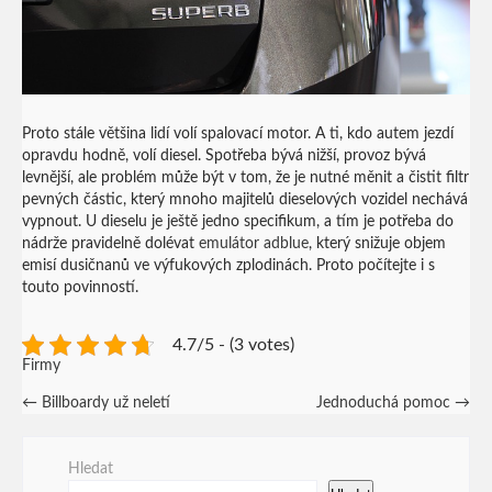
Proto stále většina lidí volí spalovací motor. A ti, kdo autem jezdí
opravdu hodně, volí diesel. Spotřeba bývá nižší, provoz bývá
levnější, ale problém může být v tom, že je nutné měnit a čistit filtr
pevných částic, který mnoho majitelů dieselových vozidel nechává
vypnout. U dieselu je ještě jedno specifikum, a tím je potřeba do
nádrže pravidelně dolévat
emulátor adblue
, který snižuje objem
emisí dusičnanů ve výfukových zplodinách. Proto počítejte i s
touto povinností.
4.7/5 - (3 votes)
Firmy
Post
←
Billboardy už neletí
Jednoduchá pomoc
→
navigation
Hledat