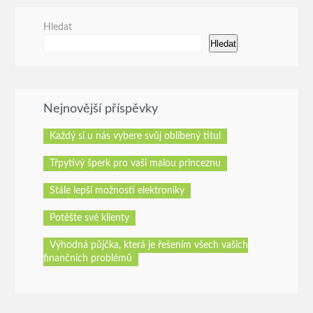
Hledat
Hledat
Nejnovější příspěvky
Každý si u nás vybere svůj oblíbený titul
Třpytivý šperk pro vaši malou princeznu
Stále lepší možnosti elektroniky
Potěšte své klienty
Výhodná půjčka, která je řešením všech vašich
finančních problémů