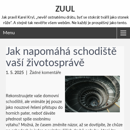
ZUUL
Jak pravil Karel Kryl, „nevěř ostnatému drátu, byť se stokrát tvářil jako stonek
růže“. A stejně tak nevěřte všem webům. Ne každý je prospěšný jako tento.
Menu
Jak napomáhá schodiště
vaší životosprávě
1. 5. 2025
|
Žádné komentáře
Rekonstruujete vaše domovní
schodiště
, ale vnímáte jej pouze
jako nouzové řešení přístupu do
horních pater, neboť dáváte
přednost spíše osobnímu
výtahu? Možná, že časem změníte názor, až se dovtípíte, že chůze