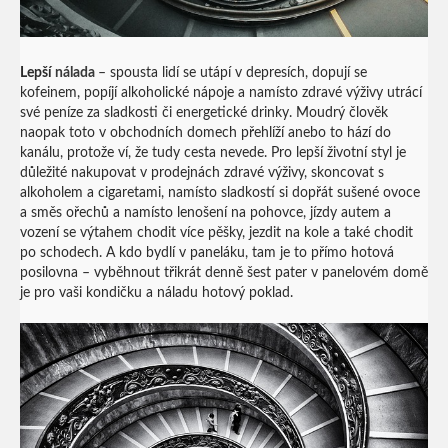
Lepší
nálada
– spousta lidí se utápí v depresích, dopují se
kofeinem, popíjí alkoholické nápoje a namísto zdravé výživy utrácí
své peníze za sladkosti či energetické drinky. Moudrý člověk
naopak toto v obchodních domech přehlíží anebo to hází do
kanálu, protože ví, že tudy cesta nevede. Pro lepší životní styl je
důležité nakupovat v prodejnách zdravé výživy, skoncovat s
alkoholem a cigaretami, namísto sladkostí si dopřát sušené ovoce
a směs ořechů a namísto lenošení na pohovce, jízdy autem a
vození se výtahem chodit více pěšky, jezdit na kole a také chodit
po schodech. A kdo bydlí v paneláku, tam je to přímo hotová
posilovna – vyběhnout třikrát denně šest pater v panelovém domě
je pro vaši kondičku a náladu hotový poklad.