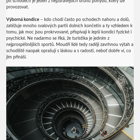
po schodech je jeden z nejzdravějších druhů pohybu, který lze
provozovat.
Výborná kondice
– kdo chodí často po schodech nahoru a dolů,
zatěžuje mnoho svalových partií dolních končetin a ty vzhledem k
tomu, jak moc jsou prokrvované, přispívají k lepší kondici fyzické i
psychické. Ne nadarmo se říká, že turistika je jedním z
nejprospěšnějších sportů. Moudří lidé tedy raději zavrhnou výtah a
schodiště naopak oprašují s láskou a s radostí, neboť dobře ví, co
jim přináší.