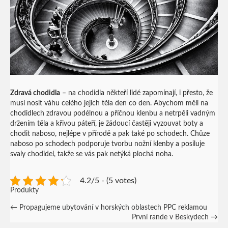
Zdravá chodidla
– na chodidla někteří lidé zapomínají, i přesto, že
musí nosit váhu celého jejich těla den co den. Abychom měli na
chodidlech zdravou podélnou a příčnou klenbu a netrpěli vadným
držením těla a křivou páteří, je žádoucí častěji vyzouvat boty a
chodit naboso, nejlépe v přírodě a pak také po schodech. Chůze
naboso po schodech podporuje tvorbu nožní klenby a posiluje
svaly chodidel, takže se vás pak netýká plochá noha.
4.2/5 - (5 votes)
Produkty
Post
←
Propagujeme ubytování v horských oblastech PPC reklamou
První rande v Beskydech
→
navigation