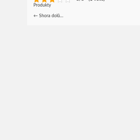
Produkty
Post
←
Shora dolů…
navigation