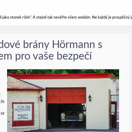
ářil jako stonek růže“. A stejně tak nevěřte všem webům. Ne každý je prospěšný j
zdové brány Hörmann s
m pro vaše bezpečí
í
 že
 se