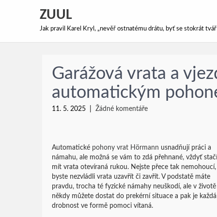
ZUUL
Jak pravil Karel Kryl, „nevěř ostnatému drátu, byť se stokrát tv
Garážová vrata a vje
automatickým pohone
11. 5. 2025
|
Žádné komentáře
Automatické
pohony vrat Hörmann
usnadňují práci a
námahu, ale možná se vám to zdá přehnané, vždyť stač
mít vrata otevíraná rukou. Nejste přece tak nemohoucí,
byste nezvládli vrata uzavřít či zavřít. V podstatě máte
pravdu, trocha té fyzické námahy neuškodí, ale v životě
někdy můžete dostat do prekérní situace a pak je každá
drobnost ve formě pomoci vítaná.