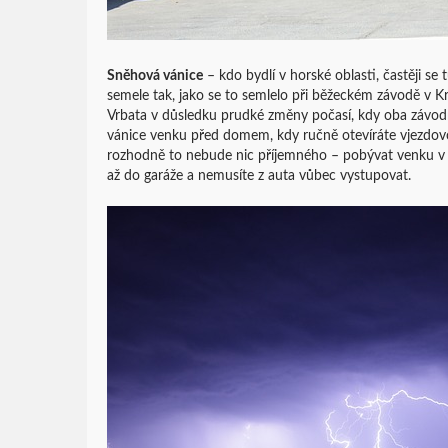
Sněhová vánice
– kdo bydlí v horské oblasti, častěji s
semele tak, jako se to semlelo při běžeckém závodě v 
Vrbata v důsledku prudké změny počasí, kdy oba závodní
vánice venku před domem, kdy ručně otevíráte vjezdovou
rozhodně to nebude nic příjemného – pobývat venku v 
až do garáže a nemusíte z auta vůbec vystupovat.