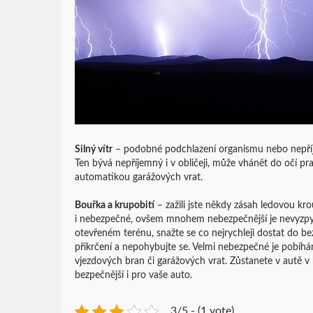
Silný vítr
– podobné podchlazení organismu nebo nepříje
Ten bývá nepříjemný i v obličeji, může vhánět do očí p
automatikou garážových vrat.
Bouřka a krupobití
– zažili jste někdy zásah ledovou kr
i nebezpečné, ovšem mnohem nebezpečnější je nevyzpyta
otevřeném terénu, snažte se co nejrychleji dostat do b
přikrčení a nepohybujte se. Velmi nebezpečné je pobí
vjezdových bran či garážových vrat. Zůstanete v autě v 
bezpečnější i pro vaše auto.
3/5 - (1 vote)