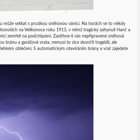
e tu může setkat s prudkou sněhovou vánicí. Na horách se to někdy
Krkonoších na Velikonoce roku 1913, v němž tragicky zahynuli Hanč a
ci zemřeli na podchlazení. Zastihne-li vás nepřipravené sněhová
 bránu a garážová vrata, nemusí to sice skončit tragédií, ale
lehkém oblečení. S automatickým otevíráním brány a vrat zajedete