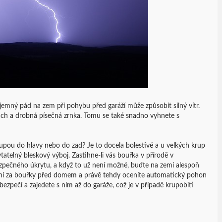
mný pád na zem při pohybu před garáží může způsobit silný vítr.
rach a drobná písečná zrnka. Tomu se také snadno vyhnete s
oupou do hlavy nebo do zad? Je to docela bolestivé a u velkých krup
telný bleskový výboj. Zastihne-li vás bouřka v přírodě v
ezpečného úkrytu, a když to už není možné, buďte na zemi alespoň
hání za bouřky před domem a právě tehdy oceníte automatický pohon
bezpečí a zajedete s ním až do garáže, což je v případě krupobití